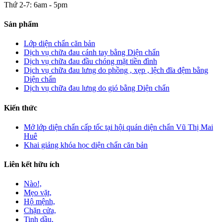
Thứ 2-7: 6am - 5pm
Sản phẩm
Lớp diện chẩn căn bản
Dịch vụ chữa đau cánh tay bằng Diện chẩn
Dịch vụ chữa đau đầu chóng mặt tiền đình
Dịch vụ chữa đau lưng do phồng , xẹp , lệch đĩa đệm bằng
Diện chẩn
Dịch vụ chữa đau lưng do gió bằng Diện chẩn
Kiến thức
Mở lớp diện chẩn cấp tốc tại hội quán diện chẩn Vũ Thị Mai
Huê
Khai giảng khóa học diện chẩn căn bản
Liên kết hữu ích
Nào!,
Mẹo vặt,
Hộ mệnh,
Chặn cửa,
Tinh dầu,