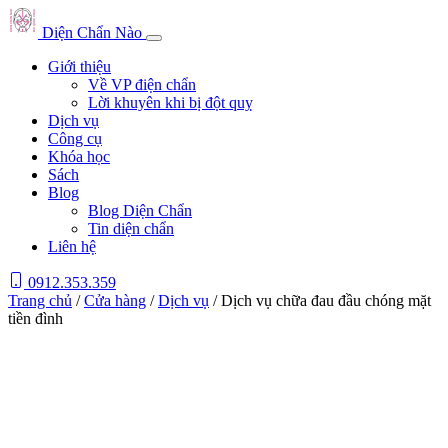
Diện Chẩn Nào
Giới thiệu
Về VP điện chẩn
Lời khuyên khi bị đột quỵ
Dịch vụ
Công cụ
Khóa học
Sách
Blog
Blog Diện Chẩn
Tin diện chẩn
Liên hệ
0912.353.359
Trang chủ
/
Cửa hàng
/
Dịch vụ
/ Dịch vụ chữa đau đầu chóng mặt
tiền đình