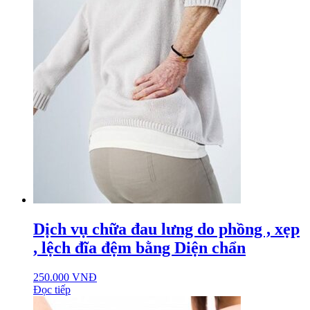
Dịch vụ chữa đau lưng do phồng , xẹp
, lệch đĩa đệm bằng Diện chẩn
250.000
VNĐ
Đọc tiếp