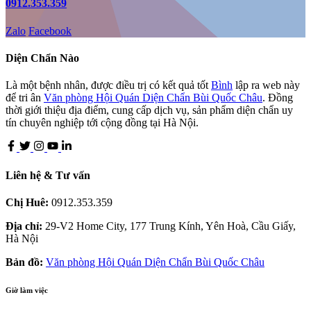
0912.353.359
Zalo
Facebook
Diện Chẩn Nào
Là một bệnh nhân, được điều trị có kết quả tốt
Bình
lập ra web này
để tri ân
Văn phòng Hội Quán Diện Chẩn Bùi Quốc Châu
. Đồng
thời giới thiệu địa điểm, cung cấp dịch vụ, sản phẩm diện chẩn uy
tín chuyên nghiệp tới cộng đồng tại Hà Nội.
Liên hệ & Tư vấn
Chị Huê:
0912.353.359
Địa chỉ:
29-V2 Home City, 177 Trung Kính, Yên Hoà, Cầu Giấy,
Hà Nội
Bản đồ:
Văn phòng Hội Quán Diện Chẩn Bùi Quốc Châu
Giờ làm việc